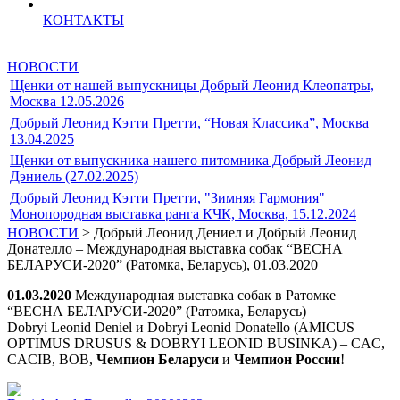
КОНТАКТЫ
НОВОСТИ
Щенки от нашей выпускницы Добрый Леонид Клеопатры,
Москва 12.05.2026
Добрый Леонид Кэтти Претти, “Новая Классика”, Москва
13.04.2025
Щенки от выпускника нашего питомника Добрый Леонид
Дэниель (27.02.2025)
Добрый Леонид Кэтти Претти, "Зимняя Гармония"
Монопородная выставка ранга КЧК, Москва, 15.12.2024
НОВОСТИ
> Добрый Леонид Дениел и Добрый Леонид
Донателло – Международная выставка собак “ВЕСНА
БЕЛАРУСИ-2020” (Ратомка, Беларусь), 01.03.2020
01.03.2020
Международная выставка собак в Ратомке
“ВЕСНА БЕЛАРУСИ-2020” (Ратомка, Беларусь)
Dobryi Leonid Deniel и Dobryi Leonid Donatello (AMICUS
OPTIMUS DRUSUS & DOBRYI LEONID BUSINKA) – CAC,
CACIB, BOB,
Чемпион Беларуси
и
Чемпион России
!