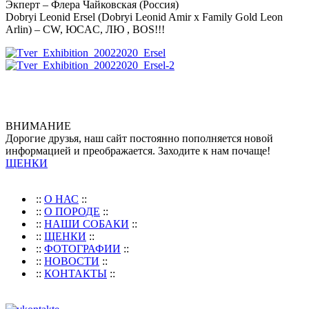
Экперт – Флера Чайковская (Россия)
Dobryi Leonid Ersel (Dobryi Leonid Amir x Family Gold Leon
Arlin) – CW, ЮCAC, ЛЮ , BOS!!!
ВНИМАНИЕ
Дорогие друзья, наш сайт постоянно пополняется новой
информацией и преображается. Заходите к нам почаще!
ЩЕНКИ
::
О НАС
::
::
О ПОРОДЕ
::
::
НАШИ СОБАКИ
::
::
ЩЕНКИ
::
::
ФОТОГРАФИИ
::
::
НОВОСТИ
::
::
КОНТАКТЫ
::