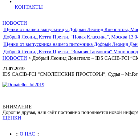
КОНТАКТЫ
НОВОСТИ
Щенки от нашей выпускницы Добрый Леонид Клеопатры, Моск
Добрый Леонид Кэтти Претти, “Новая Классика”, Москва 13.0
Щенки от выпускника нашего питомника Добрый Леонид Дэние
Добрый Леонид Кэтти Претти, "Зимняя Гармония" Монопородн
НОВОСТИ
> Добрый Леонид Донателло – IDS CACIB-FCI “С
21.07.2019
IDS CACIB-FCI “СМОЛЕНСКИЕ ПРОСТОРЫ”, Судья – Mr.Revaz
ВНИМАНИЕ
Дорогие друзья, наш сайт постоянно пополняется новой инфор
ЩЕНКИ
::
О НАС
::